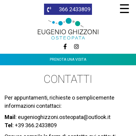
Salta
☰
366 2433809
al
contenuto
principale
PRENOTA UNA VISITA
CONTATTI
Per appuntamenti, richieste o semplicemente
informazioni contattaci:
Mail
:
eugenioghizzoni.osteopata@outlook.it
Tel
:
+39 366.2433809