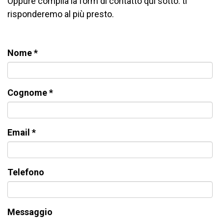
Oppure compila la form di contatto qui sotto: ti
risponderemo al più presto.
Nome
*
Cognome
*
Email
*
Telefono
Messaggio