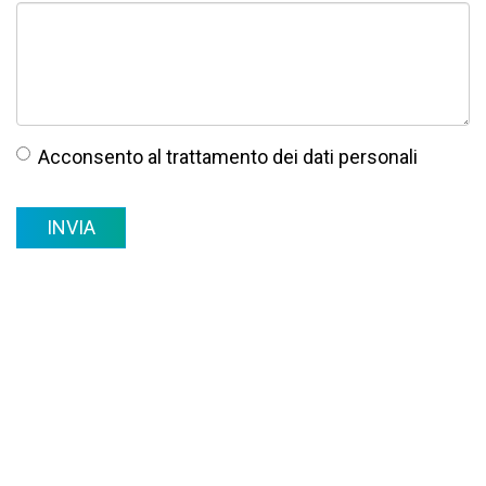
Acconsento al
trattamento dei dati personali
Acconsento
al
INVIA
trattamento
dei
dati
personali
*