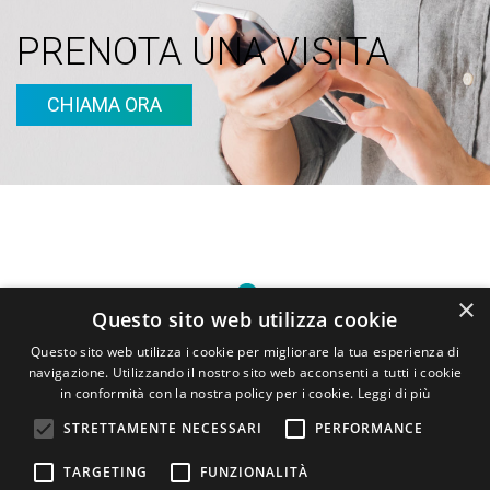
PRENOTA UNA VISITA
CHIAMA ORA
×
Questo sito web utilizza cookie
Questo sito web utilizza i cookie per migliorare la tua esperienza di
Partita IVA 10952420965
navigazione. Utilizzando il nostro sito web acconsenti a tutti i cookie
in conformità con la nostra policy per i cookie.
Leggi di più
eugenioghizzoni.osteopata@outlook.it
STRETTAMENTE NECESSARI
PERFORMANCE
Via della Vittoria, 5 - 26823 Castiglione D'Adda (LO)
Via Santa Maria del Sole, 21 - 26900 Lodi
TARGETING
FUNZIONALITÀ