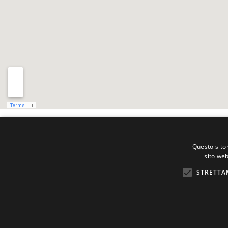
Questo sito 
sito web
STRETTA
Partita IVA 10952420965