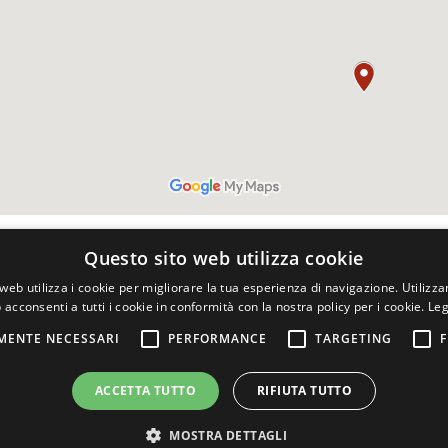
Questo sito web utilizza cookie
web utilizza i cookie per migliorare la tua esperienza di navigazione. Utilizza
Via della
 acconsenti a tutti i cookie in conformità con la nostra policy per i cookie.
Leg
MENTE NECESSARI
PERFORMANCE
TARGETING
F
ACCETTA TUTTO
RIFIUTA TUTTO
MOSTRA DETTAGLI