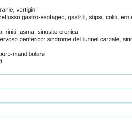
anie, vertigini
eflusso gastro-esofageo, gastriti, stipsi, coliti, ern
o: riniti, asma, sinusite cronica
ervoso periferico: sindrome del tunnel carpale, sin
emporo-mandibolare
i