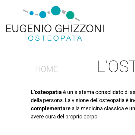
Salta
al
contenuto
principale
L’OS
HOME
L’osteopatia
è un sistema consolidato di as
della persona. La visione dell’osteopatia è i
complementare
alla medicina classica e un 
avere cura del proprio corpo.